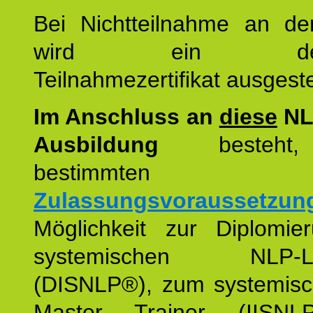
Bei Nichtteilnahme an de
wird ein detaill
Teilnahmezertifikat ausgestel
Im Anschluss an
diese
NL
Ausbildung
besteht,
bestimmten
Zulassungsvoraussetzun
Möglichkeit zur Diplomi
systemischen NLP-Leh
(DISNLP®), zum systemis
Master Trainer (IISN