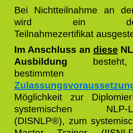
Bei Nichtteilnahme an de
wird ein detaill
Teilnahmezertifikat ausgestel
Im Anschluss an
diese
NL
Ausbildung
besteht,
bestimmten
Zulassungsvoraussetzun
Möglichkeit zur Diplomi
systemischen NLP-Leh
(DISNLP®), zum systemis
Master Trainer (IISN