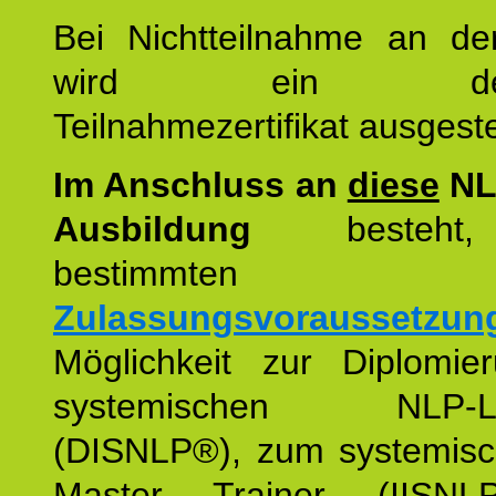
Bei Nichtteilnahme an de
wird ein detaill
Teilnahmezertifikat ausgestel
Im Anschluss an
diese
NL
Ausbildung
besteht,
bestimmten
Zulassungsvoraussetzun
Möglichkeit zur Diplomi
systemischen NLP-Leh
(DISNLP®), zum systemis
Master Trainer (IISN