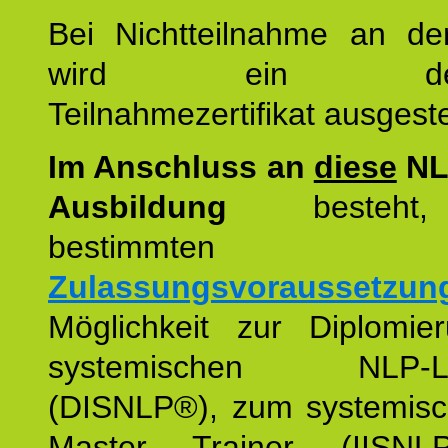
Bei Nichtteilnahme an de
wird ein detaill
Teilnahmezertifikat ausgestel
Im Anschluss an
diese
NL
Ausbildung
besteht,
bestimmten
Zulassungsvoraussetzun
Möglichkeit zur Diplomi
systemischen NLP-Leh
(DISNLP®), zum systemis
Master Trainer (IISN