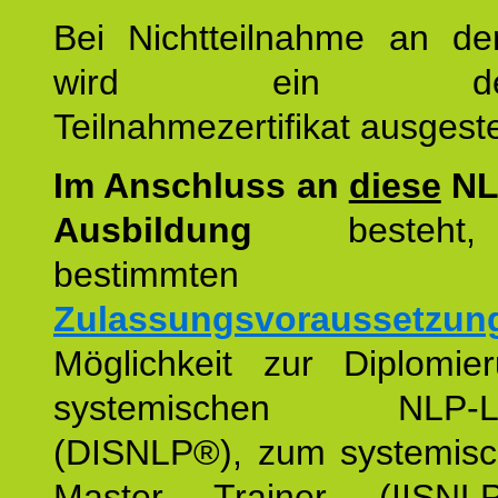
Bei Nichtteilnahme an de
wird ein detaill
Teilnahmezertifikat ausgestel
Im Anschluss an
diese
NL
Ausbildung
besteht,
bestimmten
Zulassungsvoraussetzun
Möglichkeit zur Diplomi
systemischen NLP-Leh
(DISNLP®), zum systemis
Master Trainer (IISN