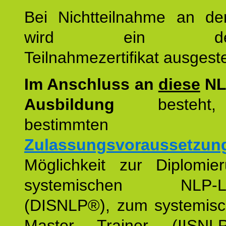
Bei Nichtteilnahme an de
wird ein detaill
Teilnahmezertifikat ausgestel
Im Anschluss an
diese
NL
Ausbildung
besteht,
bestimmten
Zulassungsvoraussetzun
Möglichkeit zur Diplomi
systemischen NLP-Leh
(DISNLP®), zum systemis
Master Trainer (IISN