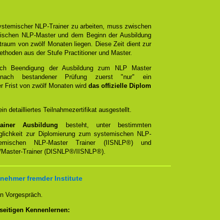
 systemischer NLP-Trainer zu arbeiten, muss zwischen
ischen NLP-Master und dem Beginn der Ausbildung
raum von zwölf Monaten liegen. Diese Zeit dient zur
Methoden aus der Stufe Practitioner und Master.
ach Beendigung der Ausbildung zum NLP Master
nach bestandener Prüfung zuerst "nur" ein
er Frist von zwölf Monaten wird
das offizielle Diplom
n detailliertes Teilnahmezertifikat ausgestellt.
iner Ausbildung
besteht, unter bestimmten
glichkeit zur Diplomierung zum systemischen NLP-
temischen NLP-Master Trainer (IISNLP®) und
r/Master-Trainer (DISNLP®/IISNLP®).
nehmer fremder Institute
en Vorgespräch.
seitigen Kennenlernen: