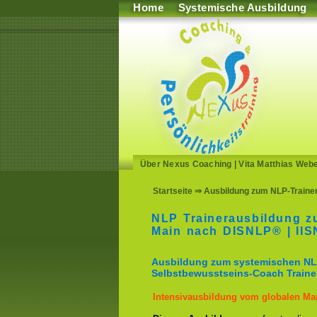
Home
Systemische Ausbildung
Über Nexus Coaching
|
Vita Matthias Web
Startseite
⇒ Ausbildung zum NLP-Trainer
NLP Trainerausbildung zu
Main nach DISNLP® | II
Ausbildung zum systemischen NL
Selbstbewusstseins-Coach Traine
Intensivausbildung vom globalen Mar