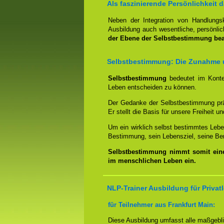
Als faszinierende Persönlichkeit 
Neben der Integration von Handlung
Ausbildung auch wesentliche, persönl
der Ebene der Selbstbestimmung bear
Selbstbestimmung: Die Zunahme 
Selbstbestimmung
bedeutet im Kontex
Leben entscheiden zu können.
Der Gedanke der Selbstbestimmung präg
Er stellt die Basis für unsere Freiheit u
Um ein wirklich selbst bestimmtes Lebe
Bestimmung, sein Lebensziel, seine Be
Selbstbestimmung nimmt somit eine
im menschlichen Leben ein.
NLP-Trainer Ausbildung für Privat
für Teilnehmer aus Frankfurt Main:
Diese Ausbildung umfasst alle maßgebli