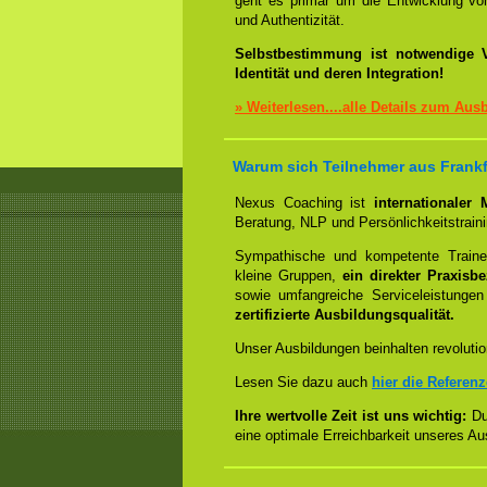
geht es primär um die Entwicklung 
und Authentizität.
Selbstbestimmung ist notwendige V
Identität und deren Integration!
» Weiterlesen....alle Details zum Aus
Warum sich Teilnehmer aus Frankf
Nexus Coaching ist
internationaler
Beratung, NLP und Persönlichkeitstrain
Sympathische und kompetente Trainer
kleine Gruppen,
ein direkter Praxisb
sowie umfangreiche Serviceleistungen
zertifizierte Ausbildungsqualität.
Unser Ausbildungen beinhalten revolutio
Lesen Sie dazu auch
hier die Referen
Ihre wertvolle Zeit ist uns wichtig:
Dur
eine optimale Erreichbarkeit unseres Au