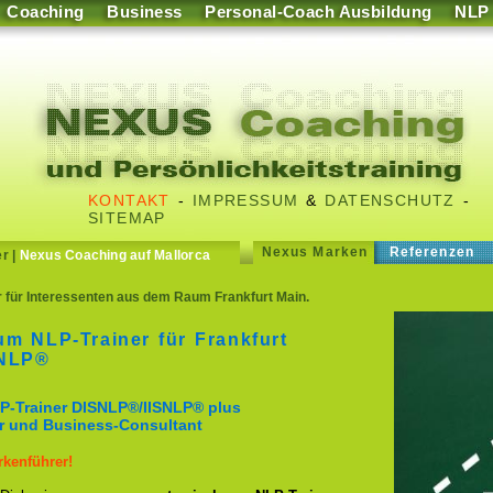
Coaching
Business
Personal-Coach Ausbildung
NLP
KONTAKT
-
IMPRESSUM
&
DATENSCHUTZ
-
SITEMAP
Nexus Marken
Referenzen
er
|
Nexus Coaching auf Mallorca
 für Interessenten aus dem Raum Frankfurt Main.
m NLP-Trainer für Frankfurt
SNLP®
P-Trainer DISNLP®/IISNLP® plus
r und Business-Consultant
kenführer!