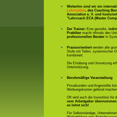
Weiterhin sind wir ein interna
Lehrinstitut
, des Coaching Ber
Association e. V. und lizenzier
"Lehrcoach ECA (Master Compe
Der Trainer:
Eine gezielte,
indiv
Praktiker
macht oftmals den Un
professionellen Berater
in Syst
Praxisorientiert
werden alle gru
Stufe mit Teilen, systemischer 
kombiniert.
Die Einübung und Umsetzung erfol
Unterstützung.
Berufsmäßige Veranstaltung
Privatkunden und Angestellte kön
Werbungskosten geltend machen
Oft wird auch die Investition fü
vom Arbeitgeber übernommen
es lohnt sich!
Für Selbstständige, Unternehmer
Weiterbildung eine Betriebsausga