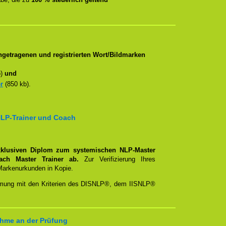
getragenen und registrierten Wort/Bildmarken
b)
und
r
(850 kb).
NLP-Trainer und Coach
xklusiven Diplom zum systemischen NLP-Master
oach Master Trainer ab.
Zur Verifizierung Ihres
Markenurkunden in Kopie.
timmung mit den Kriterien des DISNLP®, dem IISNLP®
hme an der Prüfung