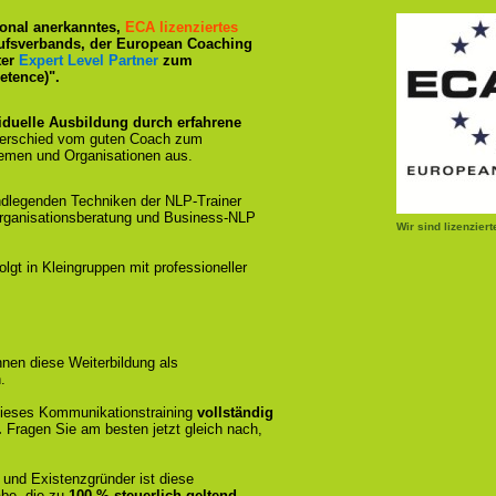
tional anerkanntes,
ECA lizenziertes
ufsverbands, der European Coaching
ter
Expert Level Partner
zum
tence)".
iduelle Ausbildung durch erfahrene
terschied vom guten Coach zum
emen und Organisationen aus.
ndlegenden Techniken der NLP-Trainer
Organisationsberatung und Business-NLP
Wir sind lizenzier
gt in Kleingruppen mit professioneller
nen diese Weiterbildung als
.
r dieses Kommunikationstraining
vollständig
.
Fragen Sie am besten jetzt gleich nach,
 und Existenzgründer ist diese
be, die zu
100 % steuerlich geltend