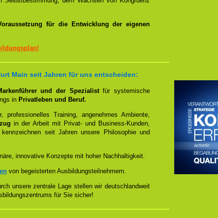
von Selbstbestimmung, dem Wachsen von Kongruenz
oraussetzung für die Entwicklung der eigenen
bildungsplan!
urt Main seit Jahren für uns entscheiden:
 Markenführer und der Spezialist
für systemische
ings in
Privatleben und Beruf.
, professionelles Training, angenehmes Ambiente,
ezug
in der Arbeit mit Privat- und Business-Kunden,
 kennzeichnen seit Jahren unsere Philosophie und
näre, innovative Konzepte mit hoher Nachhaltigkeit.
zen
von begeisterten Ausbildungsteilnehmern.
ch unsere zentrale Lage stellen wir deutschlandweit
sbildungszentrums für Sie sicher!