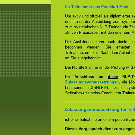
für Teilnehmer aus Frankfurt Main:
Um aktiv und offiziell als diplomierter
dem Ende der Ausbildung zum system
zum systemischen NLP-Trainer, ein Zeit
aktiven Praxisarbeit mit den erlernten 
Die Ausbildung kann auch direkt n
begonnen werden. Sie erhalten 
Teilnahmezertifikat. Nach dem Ablauf d
an Sie ausgehändigt.
Bei Nichtteilnahme an der Prüfung wird ei
Im Anschluss an
diese
NLP-Tra
Zulassungsvoraussetzungen
, die Mö
Lehrtrainer (DISNLP®), zum sys
Selbstbewusstseins-Coach Lehr-Traine
Zulassungsvoraussetzung für Teil
ist eine Teilnahme an einem persönlich
Dieses Vorgespräch dient zum gegen