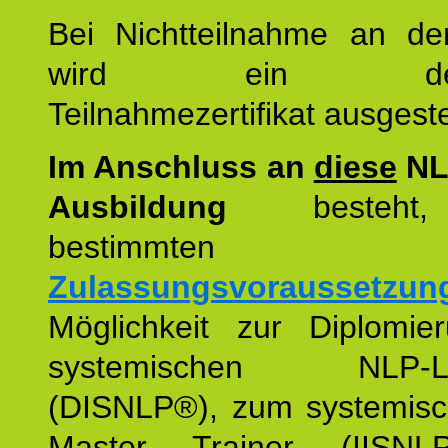
Bei Nichtteilnahme an de
wird ein detaill
Teilnahmezertifikat ausgestel
Im Anschluss an
diese
NL
Ausbildung
besteht,
bestimmten
Zulassungsvoraussetzun
Möglichkeit zur Diplomi
systemischen NLP-Leh
(DISNLP®), zum systemis
Master Trainer (IISN